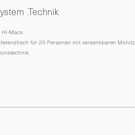
System .Technik
 Hi-Macs
erenztisch für 20 Personen mit versenkbaren Monito
ionstechnik